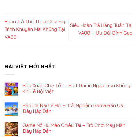
Hoàn Trả Thể Thao Chương
Siêu Hoàn Trả Hằng Tuần Tại
Trình Khuyến Mãi Khủng Tại
VA88 – Ưu Đãi Đỉnh Cao
VA88
BÀI VIẾT MỚI NHẤT
Sắc Xuân Chợ Tết – Slot Game Ngập Tràn Không
Khí Lễ Hội Việt
Bắn Cá Đại Lễ Hội – Trải Nghiệm Game Bắn Cá
Đầy Hấp Dẫn
Game Nổ Hũ Mèo Chiêu Tài – Trò Chơi May Mắn
Đầy Hấp Dẫn