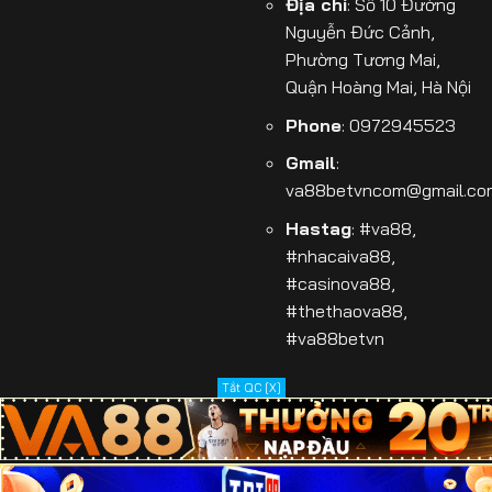
Địa chỉ
: Số 10 Đường
Nguyễn Đức Cảnh,
Phường Tương Mai,
Quận Hoàng Mai, Hà Nội
Phone
: 0972945523
Gmail
:
va88betvncom@gmail.co
Hastag
: #va88,
#nhacaiva88,
#casinova88,
#thethaova88,
#va88betvn
Tắt QC [X]
Theo dõi VA88 tại: