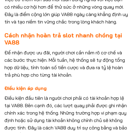
có nhiều cơ hội hơn để thử sức ở những vòng quay mới.
Đây là điểm cộng lớn giúp VA88 ngày càng khẳng định uy
tín và tạo niềm tin vững chắc trong lòng khách hàng.
Cách nhận hoàn trả slot nhanh chóng tại
VA88
Để nhận được ưu đãi, người chơi cần nắm rõ cơ chế và
các bước thực hiện. Mỗi tuần, hệ thống sẽ tự động tổng
hợp dữ liệu, tính toán số tiền cược và đưa ra tỷ lệ hoàn
trả phù hợp cho từng tài khoản.
Điều kiện áp dụng
Điều kiện đầu tiên là người chơi phải có tài khoản hợp lệ
tại VA88. Bên cạnh đó, các lượt quay phải được ghi nhận
chính xác trong hệ thống. Những trường hợp vi phạm quy
định hoặc sử dụng tài khoản không chính chủ sẽ không
được tính. Đây là cách VA88 duy trì sự công bằng và bảo