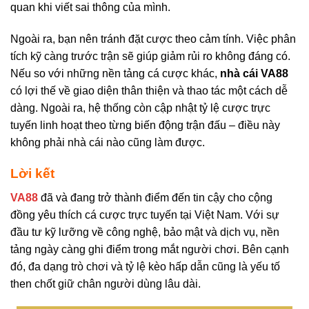
quan khi viết sai thông của mình.
Ngoài ra, bạn nên tránh đặt cược theo cảm tính. Việc phân
tích kỹ càng trước trận sẽ giúp giảm rủi ro không đáng có.
Nếu so với những nền tảng cá cược khác,
nhà cái VA88
có lợi thế về giao diện thân thiện và thao tác một cách dễ
dàng. Ngoài ra, hệ thống còn cập nhật tỷ lệ cược trực
tuyến linh hoạt theo từng biến động trận đấu – điều này
không phải nhà cái nào cũng làm được.
Lời kết
VA88
đã và đang trở thành điểm đến tin cậy cho cộng
đồng yêu thích cá cược trực tuyến tại Việt Nam. Với sự
đầu tư kỹ lưỡng về công nghệ, bảo mật và dịch vụ, nền
tảng ngày càng ghi điểm trong mắt người chơi. Bên cạnh
đó, đa dạng trò chơi và tỷ lệ kèo hấp dẫn cũng là yếu tố
then chốt giữ chân người dùng lâu dài.