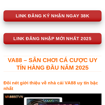
LINK ĐĂNG KÝ NHẬN NGAY 38K
LINK ĐĂNG NHẬP MỚI NHẤT 2025
VA88 – SÂN CHƠI CÁ CƯỢC UY
TÍN HÀNG ĐẦU NĂM 2025
Đôi nét giới thiệu về nhà cái VA88 uy tín bậc
nhất