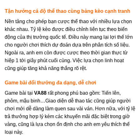
Tận hưởng cá độ thể thao cùng bảng kèo cạnh tranh
Nền tảng cho phép bạn cược thể thao với nhiều lựa chọn
khác nhau. Tỷ lệ kèo được điều chỉnh liên tục theo biến
động của thị trường quốc tế. Điều này mang lại lợi thế lớn
cho người chơi thích dự đoán dựa trên phân tích số liệu.
Ngoài ra, anh em còn được cược theo thời gian thực từ
hiệp 1 tới giây phút cuối cùng. Việc lựa chọn linh hoạt
cũng giúp tăng khả năng thắng rõ rệt.
Game bài đổi thưởng đa dạng, dễ chơi
Game bài tại
VA88
rất phong phú bao gồm: Tiến lên,
phỏm, mậu binh…Giao diện dễ thao tác cũng giúp người
chơi mới dễ dàng làm quen sau vài ván. Hơn nữa, với tỷ lệ
trả thưởng hợp lý kèm các khuyến mãi đặc biệt trong giờ
vàng, cũng là lựa chọn ổn định cho anh em yêu thích thể
loại này.