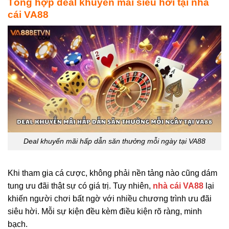
Tổng hợp deal khuyến mãi siêu hời tại nhà
cái VA88
Deal khuyến mãi hấp dẫn săn thưởng mỗi ngày tại VA88
Khi tham gia cá cược, không phải nền tảng nào cũng dám
tung ưu đãi thật sự có giá trị. Tuy nhiên,
nhà cái VA88
lại
khiến người chơi bất ngờ với nhiều chương trình ưu đãi
siêu hời. Mỗi sự kiện đều kèm điều kiện rõ ràng, minh
bạch.