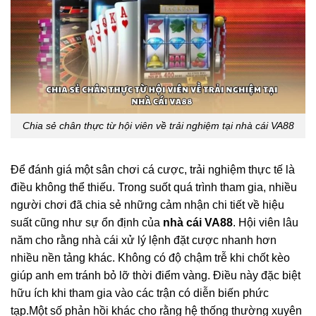
Chia sẻ chân thực từ hội viên về trải nghiệm tại nhà cái VA88
Để đánh giá một sân chơi cá cược, trải nghiệm thực tế là
điều không thể thiếu. Trong suốt quá trình tham gia, nhiều
người chơi đã chia sẻ những cảm nhận chi tiết về hiệu
suất cũng như sự ổn định của
nhà cái VA88
.
Hội viên lâu
năm cho rằng nhà cái xử lý lệnh đặt cược nhanh hơn
nhiều nền tảng khác. Không có độ chậm trễ khi chốt kèo
giúp anh em tránh bỏ lỡ thời điểm vàng. Điều này đặc biệt
hữu ích khi tham gia vào các trận có diễn biến phức
tạp.Một số phản hồi khác cho rằng hệ thống thường xuyên