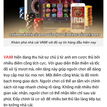
Khám phá nhà cái VA88 với độ uy tín hàng đầu hiện nay
VA88
hiện đang thu hút sự chú ý từ anh em cược thủ bởi
nhiều điểm cộng tích cực. Với giao diện thân thiện và tốc
độ xử lý mượt mà, nền tảng này giúp người chơi dễ dàng
truy cập mọi lúc mọi nơi.
Một điểm cộng khác là độ minh
bạch trong giao dịch. Người chơi có thể an tâm với chính
sách rút nạp nhanh chóng rõ ràng. Không mất nhiều thời
gian xác nhận, người chơi có thể nhận tiền chỉ sau vài
phút.
Đây chính là cơ sở để nhiều bet thủ lão làng tiếp tục
tin tưởng nhà cái.