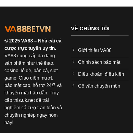
VỀ CHÚNG TÔI
© 2025 VA88 – Nhà cái cá
cược trực tuyến uy tín.
Giới thiệu VA88
VA88 cung cấp đa dạng
Chính sách bảo mật
sản phẩm như thể thao,
casino, lô đề, bắn cá, slot
Điều khoản, điều kiện
game. Giao diện mượt,
bảo mật cao, hỗ trợ 24/7 và
Cố vấn chuyên môn
khuyến mãi hấp dẫn. Truy
cập
tnis.uk.net
để trải
nghiệm cá cược an toàn và
chuyên nghiệp ngay hôm
nay!