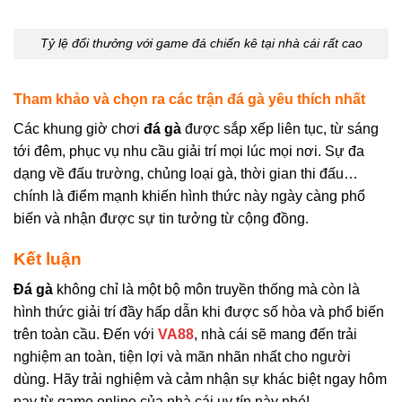
Tỷ lệ đổi thưởng với game đá chiến kê tại nhà cái rất cao
Tham khảo và chọn ra các trận đá gà yêu thích nhất
Các khung giờ chơi
đá gà
được sắp xếp liên tục, từ sáng
tới đêm, phục vụ nhu cầu giải trí mọi lúc mọi nơi. Sự đa
dạng về đấu trường, chủng loại gà, thời gian thi đấu…
chính là điểm mạnh khiến hình thức này ngày càng phổ
biến và nhận được sự tin tưởng từ cộng đồng.
Kết luận
Đá gà
không chỉ là một bộ môn truyền thống mà còn là
hình thức giải trí đầy hấp dẫn khi được số hòa và phổ biến
trên toàn cầu. Đến với
VA88
, nhà cái sẽ mang đến trải
nghiệm an toàn, tiện lợi và mãn nhãn nhất cho người
dùng. Hãy trải nghiệm và cảm nhận sự khác biệt ngay hôm
nay từ game online của nhà cái uy tín này nhé!