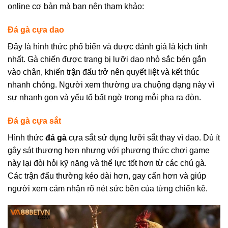
online cơ bản mà bạn nên tham khảo:
Đá gà cựa dao
Đây là hình thức phổ biến và được đánh giá là kịch tính
nhất. Gà chiến được trang bị lưỡi dao nhỏ sắc bén gắn
vào chân, khiến trận đấu trở nên quyết liệt và kết thúc
nhanh chóng. Người xem thường ưa chuộng dạng này vì
sự nhanh gọn và yếu tố bất ngờ trong mỗi pha ra đòn.
Đá gà cựa sắt
Hình thức
đá gà
cựa sắt sử dụng lưỡi sắt thay vì dao. Dù ít
gây sát thương hơn nhưng với phương thức chơi game
này lại đòi hỏi kỹ năng và thể lực tốt hơn từ các chú gà.
Các trận đấu thường kéo dài hơn, gay cấn hơn và giúp
người xem cảm nhận rõ nét sức bền của từng chiến kê.