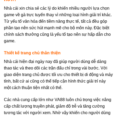
Nhà cái xin chia sẻ các lý do khiến nhiều người lựa chọn
game về gà trực tuyến thay vì những loại hình giải trí khác.
Từ yếu tố văn hóa đến tiềm năng thực tế, tất cả đều góp
phần tạo nên sức hút mạnh mẽ cho bộ môn này. Đặc biệt
chính sách thưởng cũng là yếu tố tạo nên sự hấp dẫn cho
game.
Thiết kế trang chủ thân thiện
Nhà cái hiện đại ngày nay đã giúp người dùng dễ dàng
thao tác và theo dõi các trận đấu chỉ trong vài bước. Với
giao diện trang chủ được tối ưu cho thiết bị di động và máy
tính, bất cứ ai cũng có thể tiếp cận hình thức giải trí này
một cách thuận tiện nhất có thể.
Các nhà cung cấp lớn như VA88 luôn chú trọng việc nâng
cấp chất lượng truyền phát, giảm độ trễ và tăng cường
tương tác với người xem. Nhờ vậy khiến cho người dùng